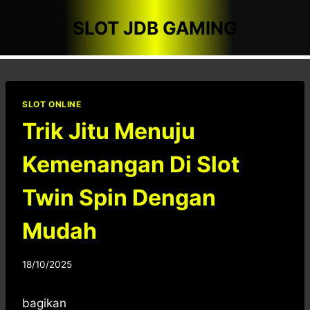
Skip
SLOT JDB GAMING
to
content
SLOT ONLINE
Trik Jitu Menuju
Kemenangan Di Slot
Twin Spin Dengan
Mudah
By
18/10/2025
adminsigurdur
bagikan