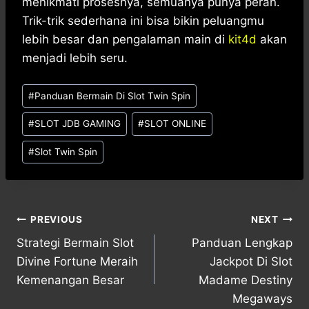
menikmati prosesnya, semuanya punya peran.
Trik-trik sederhana ini bisa bikin peluangmu
lebih besar dan pengalaman main di
kit4d
akan
menjadi lebih seru.
Post
#
Panduan Bermain Di Slot Twin Spin
Tags:
#
SLOT JDB GAMING
#
SLOT ONLINE
#
Slot Twin Spin
Post
PREVIOUS
NEXT
Strategi Bermain Slot
Panduan Lengkap
navigation
Divine Fortune Meraih
Jackpot Di Slot
Kemenangan Besar
Madame Destiny
Megaways