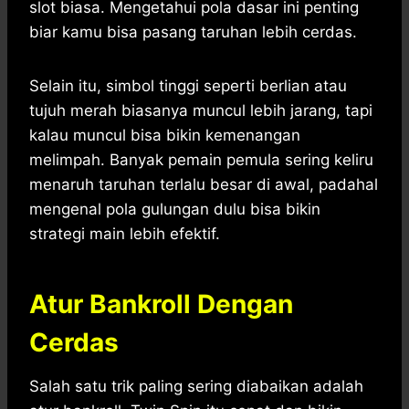
slot biasa. Mengetahui pola dasar ini penting
biar kamu bisa pasang taruhan lebih cerdas.
Selain itu, simbol tinggi seperti berlian atau
tujuh merah biasanya muncul lebih jarang, tapi
kalau muncul bisa bikin kemenangan
melimpah. Banyak pemain pemula sering keliru
menaruh taruhan terlalu besar di awal, padahal
mengenal pola gulungan dulu bisa bikin
strategi main lebih efektif.
Atur Bankroll Dengan
Cerdas
Salah satu trik paling sering diabaikan adalah