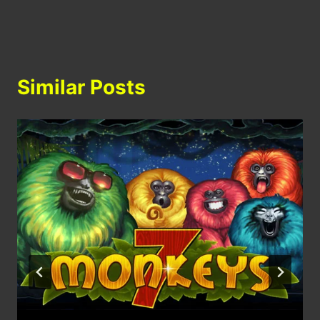
Similar Posts