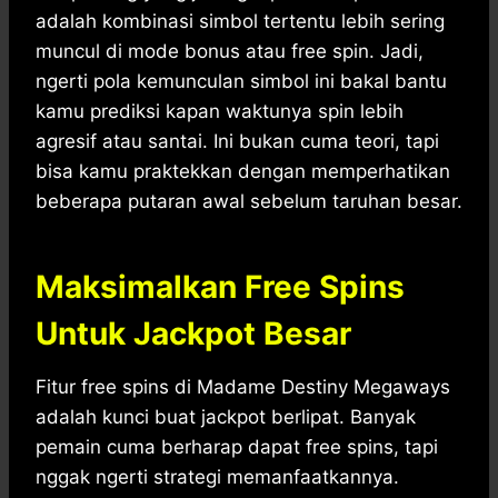
adalah kombinasi simbol tertentu lebih sering
muncul di mode bonus atau free spin. Jadi,
ngerti pola kemunculan simbol ini bakal bantu
kamu prediksi kapan waktunya spin lebih
agresif atau santai. Ini bukan cuma teori, tapi
bisa kamu praktekkan dengan memperhatikan
beberapa putaran awal sebelum taruhan besar.
Maksimalkan Free Spins
Untuk Jackpot Besar
Fitur free spins di Madame Destiny Megaways
adalah kunci buat jackpot berlipat. Banyak
pemain cuma berharap dapat free spins, tapi
nggak ngerti strategi memanfaatkannya.