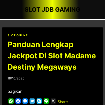
Skip
SLOT JDB GAMING
to
content
SLOT ONLINE
Panduan Lengkap
Jackpot Di Slot Madame
Destiny Megaways
By
18/10/2025
adminsigurdur
bagikan
W
F
M
T
S
L
X
Share