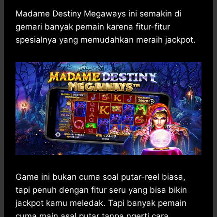
h
a
e
e
k
i
a
c
s
l
y
n
Madame Destiny Megaways ini semakin di
t
e
s
e
p
e
gemari banyak pemain karena fitur-fitur
s
b
e
g
e
spesialnya yang memudahkan meraih jackpot.
A
o
n
r
p
o
g
a
p
k
e
m
r
Game ini bukan cuma soal putar-reel biasa,
tapi penuh dengan fitur seru yang bisa bikin
jackpot kamu meledak. Tapi banyak pemain
cuma main asal putar tanpa ngerti cara