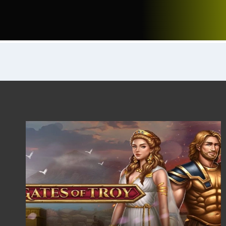
Skip
to
content