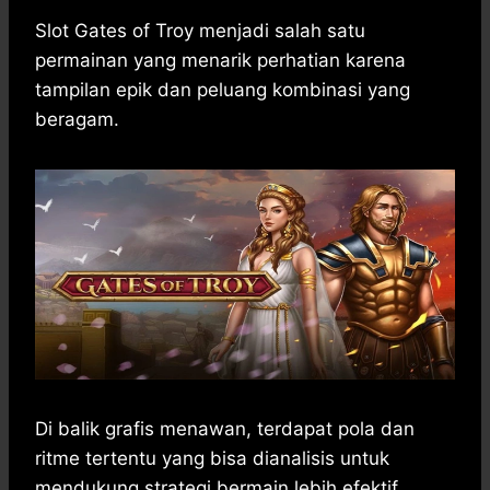
h
a
e
e
k
i
a
c
s
l
y
n
Slot Gates of Troy menjadi salah satu
t
e
s
e
p
e
permainan yang menarik perhatian karena
s
b
e
g
e
tampilan epik dan peluang kombinasi yang
A
o
n
r
beragam.
p
o
g
a
p
k
e
m
r
Di balik grafis menawan, terdapat pola dan
ritme tertentu yang bisa dianalisis untuk
mendukung strategi bermain lebih efektif.