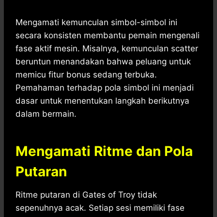
Mengamati kemunculan simbol-simbol ini
secara konsisten membantu pemain mengenali
fase aktif mesin. Misalnya, kemunculan scatter
beruntun menandakan bahwa peluang untuk
memicu fitur bonus sedang terbuka.
Pemahaman terhadap pola simbol ini menjadi
dasar untuk menentukan langkah berikutnya
dalam bermain.
Mengamati Ritme dan Pola
Putaran
Ritme putaran di Gates of Troy tidak
sepenuhnya acak. Setiap sesi memiliki fase