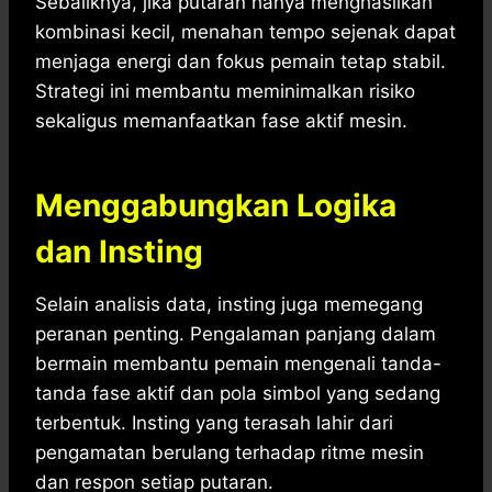
Sebaliknya, jika putaran hanya menghasilkan
kombinasi kecil, menahan tempo sejenak dapat
menjaga energi dan fokus pemain tetap stabil.
Strategi ini membantu meminimalkan risiko
sekaligus memanfaatkan fase aktif mesin.
Menggabungkan Logika
dan Insting
Selain analisis data, insting juga memegang
peranan penting. Pengalaman panjang dalam
bermain membantu pemain mengenali tanda-
tanda fase aktif dan pola simbol yang sedang
terbentuk. Insting yang terasah lahir dari
pengamatan berulang terhadap ritme mesin
dan respon setiap putaran.