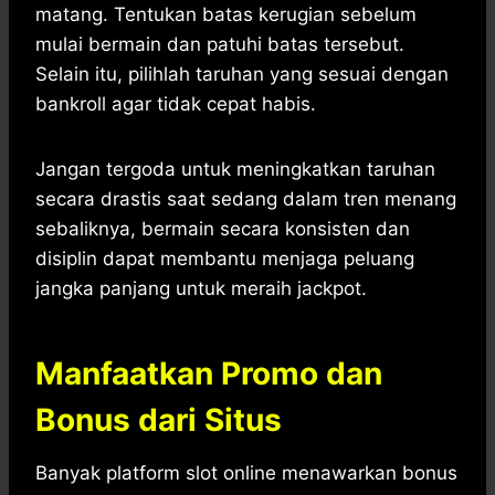
matang. Tentukan batas kerugian sebelum
mulai bermain dan patuhi batas tersebut.
Selain itu, pilihlah taruhan yang sesuai dengan
bankroll agar tidak cepat habis.
Jangan tergoda untuk meningkatkan taruhan
secara drastis saat sedang dalam tren menang
sebaliknya, bermain secara konsisten dan
disiplin dapat membantu menjaga peluang
jangka panjang untuk meraih jackpot.
Manfaatkan Promo dan
Bonus dari Situs
Banyak platform slot online menawarkan bonus