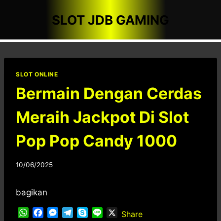
Skip
SLOT JDB GAMING
to
content
SLOT ONLINE
Bermain Dengan Cerdas
Meraih Jackpot Di Slot
Pop Pop Candy 1000
By
10/06/2025
adminsigurdur
bagikan
W
F
M
T
S
L
X
Share