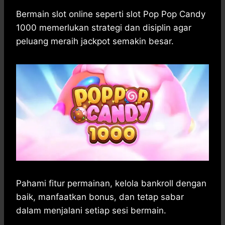
h
a
e
e
k
i
a
c
s
l
y
n
Bermain slot online seperti slot Pop Pop Candy
t
e
s
e
p
e
1000 memerlukan strategi dan disiplin agar
s
b
e
g
e
peluang meraih jackpot semakin besar.
A
o
n
r
p
o
g
a
p
k
e
m
r
Pahami fitur permainan, kelola bankroll dengan
baik, manfaatkan bonus, dan tetap sabar
dalam menjalani setiap sesi bermain.