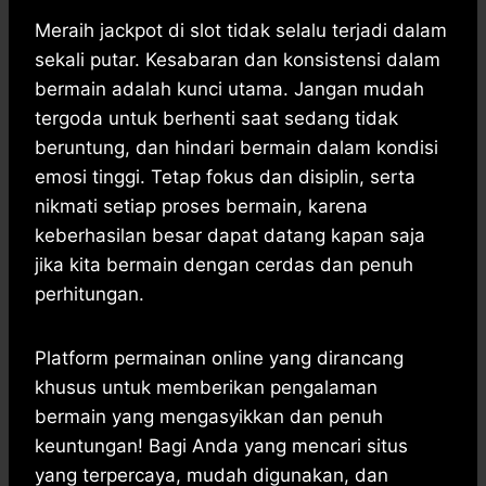
Meraih jackpot di slot tidak selalu terjadi dalam
sekali putar. Kesabaran dan konsistensi dalam
bermain adalah kunci utama. Jangan mudah
tergoda untuk berhenti saat sedang tidak
beruntung, dan hindari bermain dalam kondisi
emosi tinggi. Tetap fokus dan disiplin, serta
nikmati setiap proses bermain, karena
keberhasilan besar dapat datang kapan saja
jika kita bermain dengan cerdas dan penuh
perhitungan.
Platform permainan online yang dirancang
khusus untuk memberikan pengalaman
bermain yang mengasyikkan dan penuh
keuntungan! Bagi Anda yang mencari situs
yang terpercaya, mudah digunakan, dan