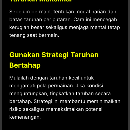
Sebelum bermain, tentukan modal harian dan
batas taruhan per putaran. Cara ini mencegah
kerugian besar sekaligus menjaga mental tetap
tenang saat bermain.
Gunakan Strategi Taruhan
Bertahap
Mulailah dengan taruhan kecil untuk
mengamati pola permainan. Jika kondisi
menguntungkan, tingkatkan taruhan secara
bertahap. Strategi ini membantu meminimalkan
risiko sekaligus memaksimalkan potensi
kemenangan.