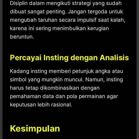
Disiplin dalam mengikuti strategi yang sudah
dibuat sangat penting. Jangan tergoda untuk
mengubah taruhan secara impulsif saat kalah,
karena ini sering menimbulkan kerugian
beruntun.
Percayai Insting dengan Analisis
Kadang insting memberi petunjuk angka atau
simbol yang mungkin muncul. Namun, insting
harus tetap dikombinasikan dengan
pemahaman data dan pola permainan agar
keputusan lebih rasional.
Kesimpulan