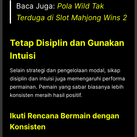
Baca Juga:
Pola Wild Tak
Terduga di Slot Mahjong Wins 2
Tetap Disiplin dan Gunakan
Intuisi
Selain strategi dan pengelolaan modal, sikap
disiplin dan intuisi juga memengaruhi performa
permainan. Pemain yang sabar biasanya lebih
konsisten meraih hasil positif.
Ikuti Rencana Bermain dengan
Konsisten