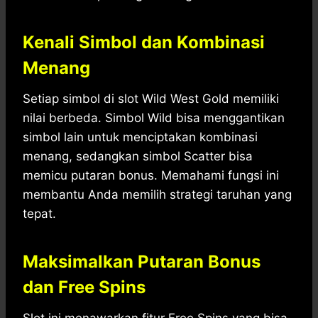
Kenali Simbol dan Kombinasi
Menang
Setiap simbol di slot Wild West Gold memiliki
nilai berbeda. Simbol Wild bisa menggantikan
simbol lain untuk menciptakan kombinasi
menang, sedangkan simbol Scatter bisa
memicu putaran bonus. Memahami fungsi ini
membantu Anda memilih strategi taruhan yang
tepat.
Maksimalkan Putaran Bonus
dan Free Spins