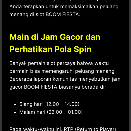
Anda terapkan untuk memaksimalkan peluang
menang di slot BOOM FIESTA.
Main di Jam Gacor dan
Perhatikan Pola Spin
Banyak pemain slot percaya bahwa waktu
bermain bisa memengaruhi peluang menang.
Beberapa laporan komunitas menyebutkan jam
gacor BOOM FIESTA biasanya berada di:
Siang hari (12.00 – 14.00)
Malam hari (22.00 – 01.00)
Pada waktu-waktu ini, RTP (Return to Player)