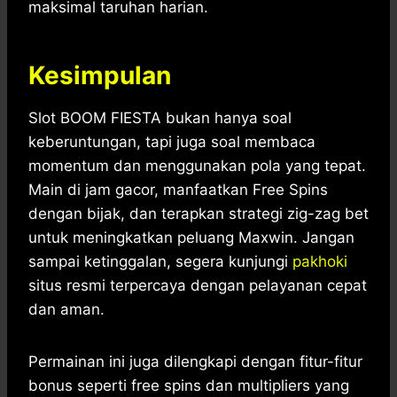
maksimal taruhan harian.
Kesimpulan
Slot BOOM FIESTA bukan hanya soal
keberuntungan, tapi juga soal membaca
momentum dan menggunakan pola yang tepat.
Main di jam gacor, manfaatkan Free Spins
dengan bijak, dan terapkan strategi zig-zag bet
untuk meningkatkan peluang Maxwin. Jangan
sampai ketinggalan, segera kunjungi
pakhoki
situs resmi terpercaya dengan pelayanan cepat
dan aman.
Permainan ini juga dilengkapi dengan fitur-fitur
bonus seperti free spins dan multipliers yang