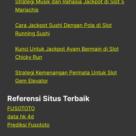
Strategi Musik dan Rahasia Jackpot di Slot 5
Mariachis
Cara Jackpot Sushi Dengan Pola di Slot
Running Sushi
Kunci Untuk Jackpot Ayam Bermain di Slot
Chicky Run
Strategi Kemenangan Permata Untuk Slot
Gem Elevator
Referensi Situs Terbaik
FUSOTOTO
data hk 4d
Prediksi Fusototo