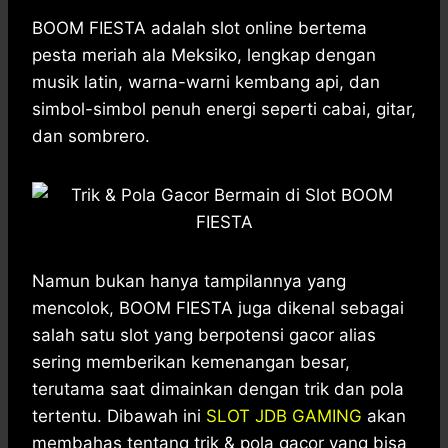
h
a
e
e
k
i
a
c
s
l
y
n
BOOM FIESTA adalah slot online bertema
t
e
s
e
p
e
pesta meriah ala Meksiko, lengkap dengan
s
b
e
g
e
musik latin, warna-warni kembang api, dan
A
o
n
r
simbol-simbol penuh energi seperti cabai, gitar,
p
o
g
a
dan sombrero.
p
k
e
m
r
Namun bukan hanya tampilannya yang
mencolok, BOOM FIESTA juga dikenal sebagai
salah satu slot yang berpotensi gacor alias
sering memberikan kemenangan besar,
terutama saat dimainkan dengan trik dan pola
tertentu. Dibawah ini
SLOT JDB GAMING
akan
membahas tentang trik & pola gacor yang bisa