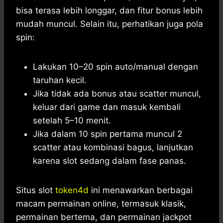
bisa terasa lebih longgar, dan fitur bonus lebih
mudah muncul. Selain itu, perhatikan juga pola
spin:
Lakukan 10–20 spin auto/manual dengan
taruhan kecil.
Jika tidak ada bonus atau scatter muncul,
keluar dari game dan masuk kembali
setelah 5–10 menit.
Jika dalam 10 spin pertama muncul 2
scatter atau kombinasi bagus, lanjutkan
karena slot sedang dalam fase panas.
Situs slot
token4d
ini menawarkan berbagai
macam permainan online, termasuk klasik,
permainan bertema, dan permainan jackpot