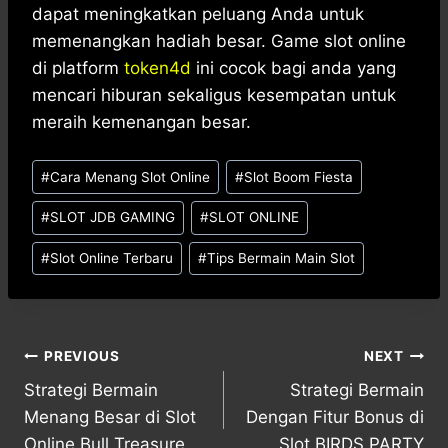
dapat meningkatkan peluang Anda untuk
memenangkan hadiah besar. Game slot online
di platform
token4d
ini cocok bagi anda yang
mencari hiburan sekaligus kesempatan untuk
meraih kemenangan besar.
Post
#
Cara Menang Slot Online
#
Slot Boom Fiesta
Tags:
#
SLOT JDB GAMING
#
SLOT ONLINE
#
Slot Online Terbaru
#
Tips Bermain Main Slot
Post
PREVIOUS
NEXT
Strategi Bermain
Strategi Bermain
navigation
Menang Besar di Slot
Dengan Fitur Bonus di
Online Bull Treasure
Slot BIRDS PARTY