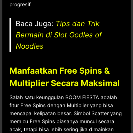
progresif.
Baca Juga:
Tips dan Trik
Bermain di Slot Oodles of
Noodles
Manfaatkan Free Spins &
Multiplier Secara Maksimal
Salah satu keunggulan BOOM FIESTA adalah
fitur Free Spins dengan Multiplier yang bisa
mencapai kelipatan besar. Simbol Scatter yang
memicu Free Spins biasanya muncul secara
acak, tetapi bisa lebih sering jika dimainkan