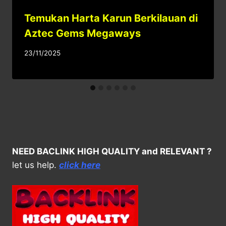
Temukan Harta Karun Berkilauan di
Aztec Gems Megaways
23/11/2025
NEED BACLINK HIGH QUALITY and RELEVANT ?
let us help.
click here