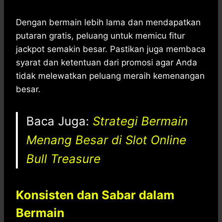
Dengan bermain lebih lama dan mendapatkan
putaran gratis, peluang untuk memicu fitur
jackpot semakin besar. Pastikan juga membaca
syarat dan ketentuan dari promosi agar Anda
tidak melewatkan peluang meraih kemenangan
besar.
Baca Juga:
Strategi Bermain
Menang Besar di Slot Online
Bull Treasure
Konsisten dan Sabar dalam
Bermain