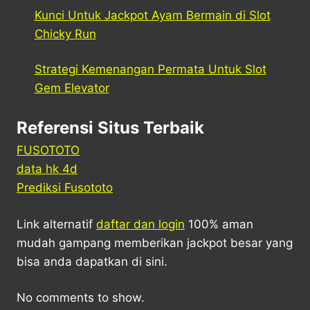
Kunci Untuk Jackpot Ayam Bermain di Slot
Chicky Run
Strategi Kemenangan Permata Untuk Slot
Gem Elevator
Referensi Situs Terbaik
FUSOTOTO
data hk 4d
Prediksi Fusototo
Link alternatif
daftar dan login
100% aman
mudah gampang memberikan jackpot besar yang
bisa anda dapatkan di sini.
No comments to show.