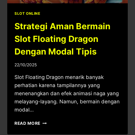
SLOT ONLINE
Strategi Aman Bermain
Slot Floating Dragon
Dengan Modal Tipis
22/10/2025
Slot Floating Dragon menarik banyak
perhatian karena tampilannya yang
menenangkan dan efek animasi naga yang
melayang-layang. Namun, bermain dengan
modal…
STRATEGI
READ MORE
AMAN
BERMAIN