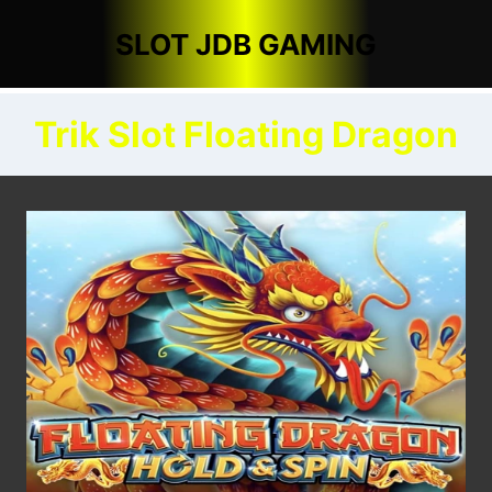
Skip
SLOT JDB GAMING
to
content
Trik Slot Floating Dragon