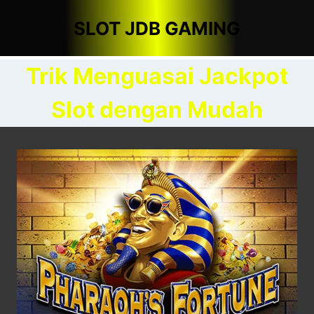
Skip
SLOT JDB GAMING
to
content
Trik Menguasai Jackpot
Slot dengan Mudah