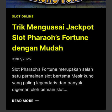
SLOT ONLINE
Trik Menguasai Jackpot
Slot Pharaoh’s Fortune
dengan Mudah
31/07/2025
Slot Pharaoh’s Fortune merupakan salah
satu permainan slot bertema Mesir kuno
yang paling legendaris dan banyak
digemari oleh pemain slot…
TRIK
READ MORE
MENGUASAI
JACKPOT