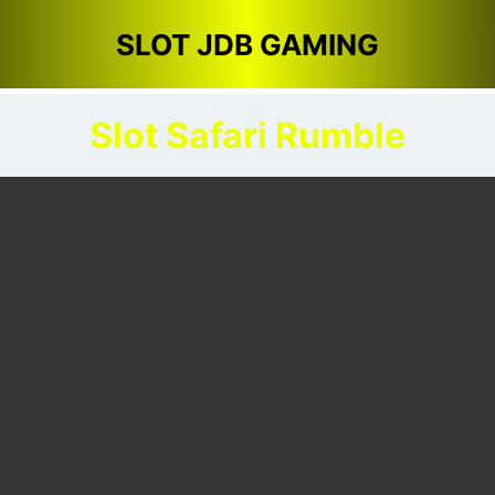
SLOT JDB GAMING
Slot Safari Rumble