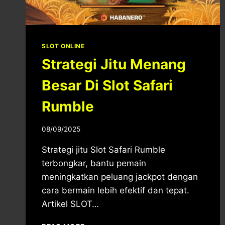
SLOT ONLINE
Strategi Jitu Menang
Besar Di Slot Safari
Rumble
08/09/2025
Strategi jitu Slot Safari Rumble
terbongkar, bantu pemain
meningkatkan peluang jackpot dengan
cara bermain lebih efektif dan tepat.
Artikel SLOT…
STRATEGI