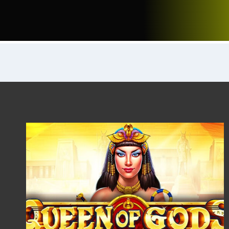
Skip
to
content