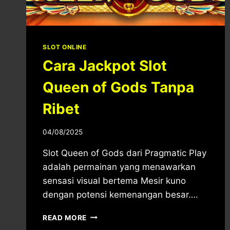
SLOT ONLINE
Cara Jackpot Slot
Queen of Gods Tanpa
Ribet
04/08/2025
Slot Queen of Gods dari Pragmatic Play
adalah permainan yang menawarkan
sensasi visual bertema Mesir kuno
dengan potensi kemenangan besar….
CARA
READ MORE
JACKPOT