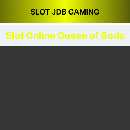
SLOT JDB GAMING
Slot Online Queen of Gods