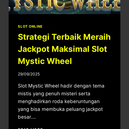
SLOT ONLINE
Strategi Terbaik Meraih
Jackpot Maksimal Slot
Mystic Wheel
29/09/2025
Slot Mystic Wheel hadir dengan tema
mistis yang penuh misteri serta
menghadirkan roda keberuntungan
yang bisa membuka peluang jackpot
besar….
STRATEGI