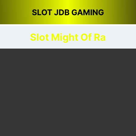
SLOT JDB GAMING
Slot Might Of Ra