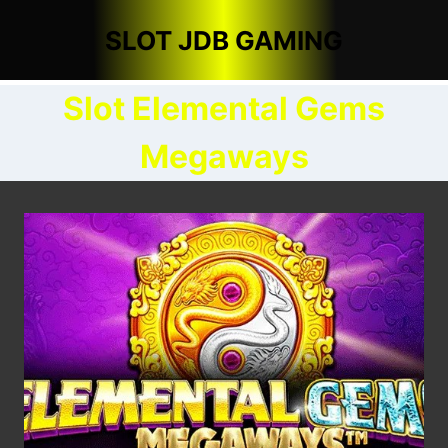
Skip
SLOT JDB GAMING
to
content
Slot Elemental Gems
Megaways