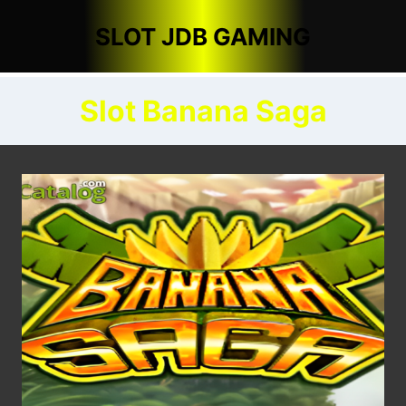
Skip
SLOT JDB GAMING
to
content
Slot Banana Saga