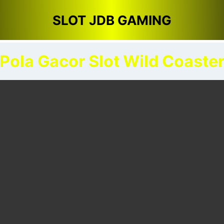
SLOT JDB GAMING
Pola Gacor Slot Wild Coaste