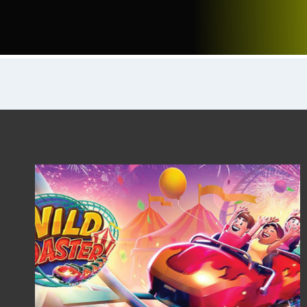
Skip
to
content