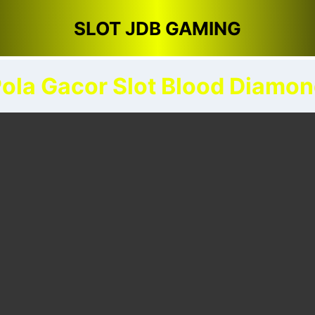
SLOT JDB GAMING
ola Gacor Slot Blood Diamo