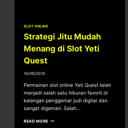
SLOT ONLINE
Strategi Jitu Mudah
Menang di Slot Yeti
Quest
14/06/2025
Permainan slot online Yeti Quest telah
menjadi salah satu hiburan favorit di
kalangan penggemar judi digital dan
sangat digemari. Salah…
STRATEGI
READ MORE
JITU