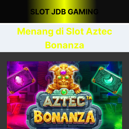
Skip
SLOT JDB GAMING
to
content
Menang di Slot Aztec
Bonanza