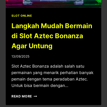
SLOT ONLINE
Langkah Mudah Bermain
di Slot Aztec Bonanza
Agar Untung
13/09/2025
Slot Aztec Bonanza adalah salah satu
permainan yang menarik perhatian banyak
pemain dengan tema peradaban Aztec.
Untuk bisa bermain dengan…
LANGKAH
READ MORE
MUDAH
BERMAIN