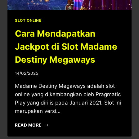
SLOT ONLINE
Cara Mendapatkan
Jackpot di Slot Madame
Destiny Megaways
14/02/2025
Madame Destiny Megaways adalah slot
online yang dikembangkan oleh Pragmatic
Play yang dirilis pada Januari 2021. Slot ini
merupakan versi…
CARA
READ MORE
MENDAPATKAN
JACKPOT