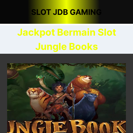
Skip
SLOT JDB GAMING
to
content
Jackpot Bermain Slot
Jungle Books