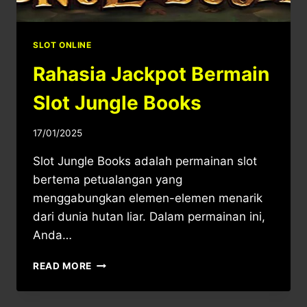
SLOT ONLINE
Rahasia Jackpot Bermain
Slot Jungle Books
17/01/2025
Slot Jungle Books adalah permainan slot
bertema petualangan yang
menggabungkan elemen-elemen menarik
dari dunia hutan liar. Dalam permainan ini,
Anda…
RAHASIA
READ MORE
JACKPOT
BERMAIN
SLOT