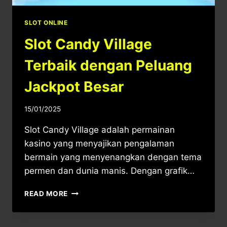
SLOT ONLINE
Slot Candy Village
Terbaik dengan Peluang
Jackpot Besar
15/01/2025
Slot Candy Village adalah permainan
kasino yang menyajikan pengalaman
bermain yang menyenangkan dengan tema
permen dan dunia manis. Dengan grafik…
SLOT
READ MORE
CANDY
VILLAGE
TERBAIK