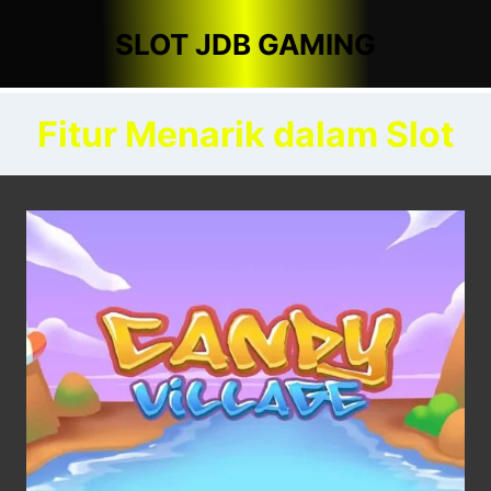
Skip
SLOT JDB GAMING
to
content
Fitur Menarik dalam Slot