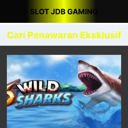
Skip
SLOT JDB GAMING
to
content
Cari Penawaran Eksklusif