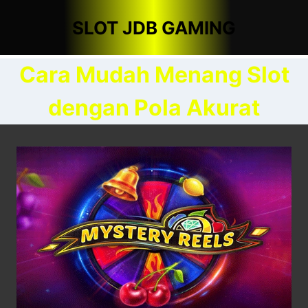
Skip
SLOT JDB GAMING
to
content
Cara Mudah Menang Slot
dengan Pola Akurat