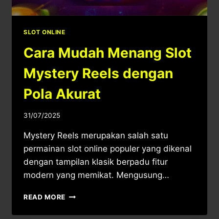
SLOT ONLINE
Cara Mudah Menang Slot
Mystery Reels dengan
Pola Akurat
31/07/2025
Mystery Reels merupakan salah satu
permainan slot online populer yang dikenal
dengan tampilan klasik berpadu fitur
modern yang memikat. Mengusung…
CARA
READ MORE
MUDAH
MENANG