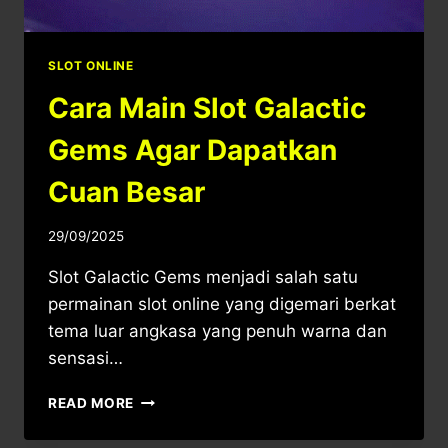
SLOT ONLINE
Cara Main Slot Galactic
Gems Agar Dapatkan
Cuan Besar
29/09/2025
Slot Galactic Gems menjadi salah satu
permainan slot online yang digemari berkat
tema luar angkasa yang penuh warna dan
sensasi…
CARA
READ MORE
MAIN
SLOT