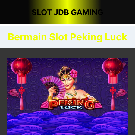
Skip
SLOT JDB GAMING
to
content
Bermain Slot Peking Luck