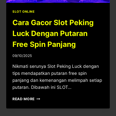
SLOT ONLINE
Cara Gacor Slot Peking
Luck Dengan Putaran
Free Spin Panjang
09/10/2025
Nikmati serunya Slot Peking Luck dengan
tips mendapatkan putaran free spin
panjang dan kemenangan melimpah setiap
putaran. Dibawah ini SLOT…
CARA
READ MORE
GACOR
SLOT
PEKING