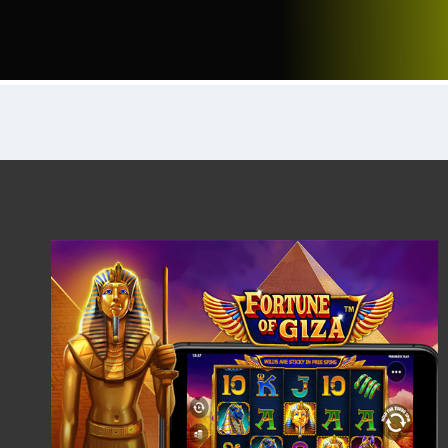
Skip
to
content