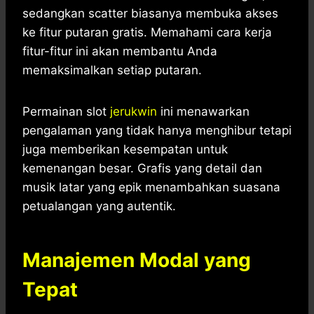
sedangkan scatter biasanya membuka akses
ke fitur putaran gratis. Memahami cara kerja
fitur-fitur ini akan membantu Anda
memaksimalkan setiap putaran.
Permainan slot
jerukwin
ini menawarkan
pengalaman yang tidak hanya menghibur tetapi
juga memberikan kesempatan untuk
kemenangan besar. Grafis yang detail dan
musik latar yang epik menambahkan suasana
petualangan yang autentik.
Manajemen Modal yang
Tepat