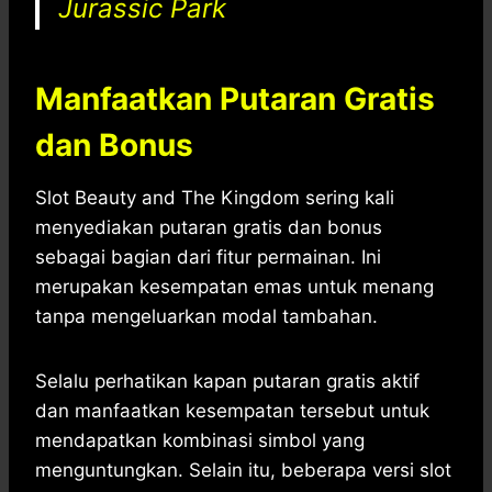
Jurassic Park
Manfaatkan Putaran Gratis
dan Bonus
Slot Beauty and The Kingdom sering kali
menyediakan putaran gratis dan bonus
sebagai bagian dari fitur permainan. Ini
merupakan kesempatan emas untuk menang
tanpa mengeluarkan modal tambahan.
Selalu perhatikan kapan putaran gratis aktif
dan manfaatkan kesempatan tersebut untuk
mendapatkan kombinasi simbol yang
menguntungkan. Selain itu, beberapa versi slot