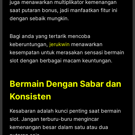
juga menawarkan multiplikator kemenangan
saat putaran bonus, jadi manfaatkan fitur ini
dengan sebaik mungkin.
Bagi anda yang tertarik mencoba
keberuntungan,
jerukwin
menawarkan
kesempatan untuk merasakan sensasi bermain
slot dengan berbagai macam keuntungan.
Bermain Dengan Sabar dan
Konsisten
Kesabaran adalah kunci penting saat bermain
slot. Jangan terburu-buru mengincar
kemenangan besar dalam satu atau dua