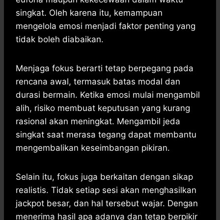
singkat. Oleh karena itu, kemampuan
mengelola emosi menjadi faktor penting yang
tidak boleh diabaikan.
Menjaga fokus berarti tetap berpegang pada
rencana awal, termasuk batas modal dan
durasi bermain. Ketika emosi mulai mengambil
alih, risiko membuat keputusan yang kurang
rasional akan meningkat. Mengambil jeda
singkat saat merasa tegang dapat membantu
mengembalikan keseimbangan pikiran.
Selain itu, fokus juga berkaitan dengan sikap
realistis. Tidak setiap sesi akan menghasilkan
jackpot besar, dan hal tersebut wajar. Dengan
menerima hasil apa adanya dan tetap berpikir