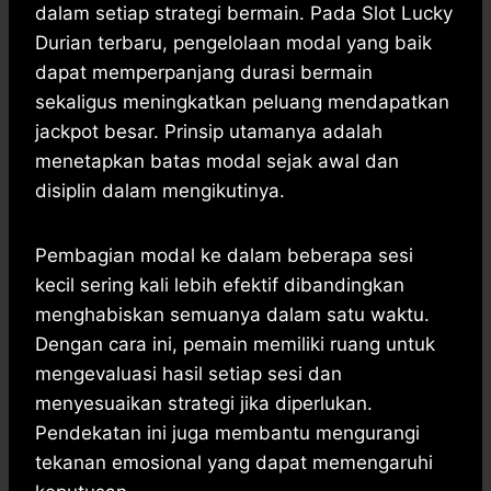
dalam setiap strategi bermain. Pada Slot Lucky
Durian terbaru, pengelolaan modal yang baik
dapat memperpanjang durasi bermain
sekaligus meningkatkan peluang mendapatkan
jackpot besar. Prinsip utamanya adalah
menetapkan batas modal sejak awal dan
disiplin dalam mengikutinya.
Pembagian modal ke dalam beberapa sesi
kecil sering kali lebih efektif dibandingkan
menghabiskan semuanya dalam satu waktu.
Dengan cara ini, pemain memiliki ruang untuk
mengevaluasi hasil setiap sesi dan
menyesuaikan strategi jika diperlukan.
Pendekatan ini juga membantu mengurangi
tekanan emosional yang dapat memengaruhi