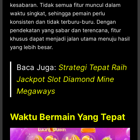
kesabaran. Tidak semua fitur muncul dalam
waktu singkat, sehingga pemain perlu
konsisten dan tidak terburu-buru. Dengan
pendekatan yang sabar dan terencana, fitur
khusus dapat menjadi jalan utama menuju hasil
yang lebih besar.
Baca Juga:
Strategi Tepat Raih
Jackpot Slot Diamond Mine
Megaways
Waktu Bermain Yang Tepat