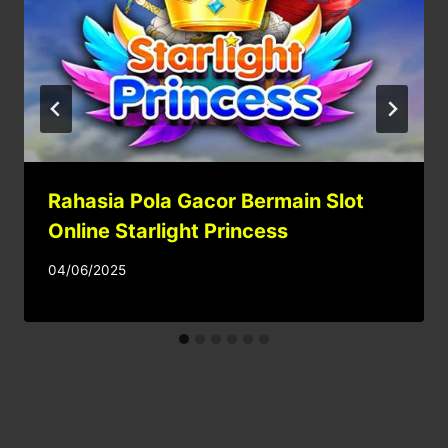
Rahasia Pola Gacor Bermain Slot
Online Starlight Princess
04/06/2025