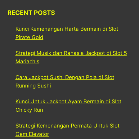
RECENT POSTS
Kunci Kemenangan Harta Bermain di Slot
Pirate Gold
Strategi Musik dan Rahasia Jackpot di Slot 5
Mariachis
Cara Jackpot Sushi Dengan Pola di Slot
Running Sushi
Kunci Untuk Jackpot Ayam Bermain di Slot
Chicky Run
Strategi Kemenangan Permata Untuk Slot
Gem Elevator