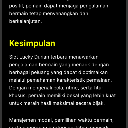
positif, pemain dapat menjaga pengalaman
bermain tetap menyenangkan dan
berkelanjutan.
Kesimpulan
Slot Lucky Durian terbaru menawarkan
pengalaman bermain yang menarik dengan
berbagai peluang yang dapat dioptimalkan
melalui pemahaman karakteristik permainan.
Dengan mengenali pola, ritme, serta fitur
khusus, pemain memiliki bekal yang lebih kuat
untuk meraih hasil maksimal secara bijak.
Manajemen modal, pemilihan waktu bermain,
serta penerapan strategi bertahap menjadi