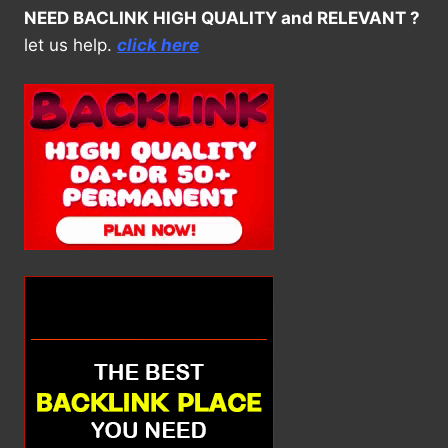
NEED BACLINK HIGH QUALITY and RELEVANT ?
let us help.
click here