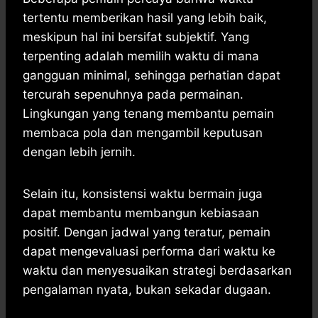
tertentu memberikan hasil yang lebih baik,
meskipun hal ini bersifat subjektif. Yang
terpenting adalah memilih waktu di mana
gangguan minimal, sehingga perhatian dapat
tercurah sepenuhnya pada permainan.
Lingkungan yang tenang membantu pemain
membaca pola dan mengambil keputusan
dengan lebih jernih.
Selain itu, konsistensi waktu bermain juga
dapat membantu membangun kebiasaan
positif. Dengan jadwal yang teratur, pemain
dapat mengevaluasi performa dari waktu ke
waktu dan menyesuaikan strategi berdasarkan
pengalaman nyata, bukan sekadar dugaan.