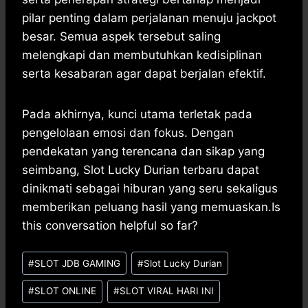
pilar penting dalam perjalanan menuju jackpot
besar. Semua aspek tersebut saling
melengkapi dan membutuhkan kedisiplinan
serta kesabaran agar dapat berjalan efektif.
Pada akhirnya, kunci utama terletak pada
pengelolaan emosi dan fokus. Dengan
pendekatan yang terencana dan sikap yang
seimbang, Slot Lucky Durian terbaru dapat
dinikmati sebagai hiburan yang seru sekaligus
memberikan peluang hasil yang memuaskan.Is
this conversation helpful so far?
Post
#
SLOT JDB GAMING
#
Slot Lucky Durian
Tags:
#
SLOT ONLINE
#
SLOT VIRAL HARI INI