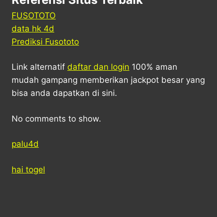
FUSOTOTO
data hk 4d
Prediksi Fusototo
Link alternatif
daftar dan login
100% aman
mudah gampang memberikan jackpot besar yang
bisa anda dapatkan di sini.
No comments to show.
palu4d
hai togel