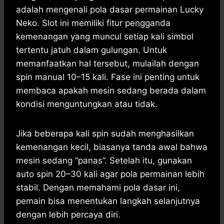
adalah mengenali pola dasar permainan Lucky
Neko. Slot ini memiliki fitur pengganda
kemenangan yang muncul setiap kali simbol
tertentu jatuh dalam gulungan. Untuk
memanfaatkan hal tersebut, mulailah dengan
spin manual 10–15 kali. Fase ini penting untuk
membaca apakah mesin sedang berada dalam
kondisi menguntungkan atau tidak.
Jika beberapa kali spin sudah menghasilkan
kemenangan kecil, biasanya tanda awal bahwa
mesin sedang “panas”. Setelah itu, gunakan
auto spin 20–30 kali agar pola permainan lebih
stabil. Dengan memahami pola dasar ini,
pemain bisa menentukan langkah selanjutnya
dengan lebih percaya diri.