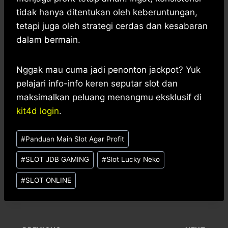
tidak hanya ditentukan oleh keberuntungan,
tetapi juga oleh strategi cerdas dan kesabaran
dalam bermain.
Nggak mau cuma jadi penonton jackpot? Yuk
pelajari info-info keren seputar slot dan
maksimalkan peluang menangmu eksklusif di
kit4d login
.
Post
#
Panduan Main Slot Agar Profit
Tags:
#
SLOT JDB GAMING
#
Slot Lucky Neko
#
SLOT ONLINE