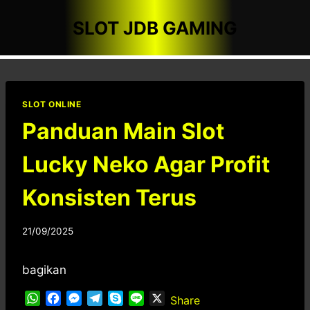
Skip
SLOT JDB GAMING
to
content
SLOT ONLINE
Panduan Main Slot
Lucky Neko Agar Profit
Konsisten Terus
By
21/09/2025
adminsigurdur
bagikan
W
F
M
T
S
L
X
Share