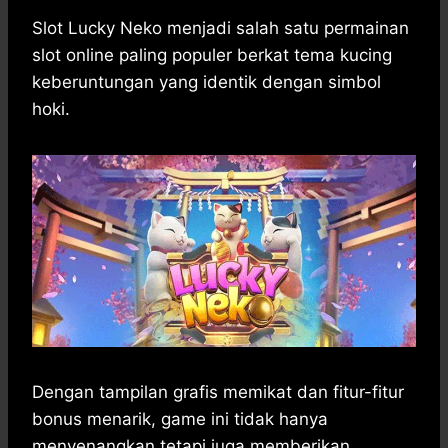
h
a
e
e
k
i
a
c
s
l
y
n
Slot Lucky Neko menjadi salah satu permainan
t
e
s
e
p
e
slot online paling populer berkat tema kucing
s
b
e
g
e
keberuntungan yang identik dengan simbol
A
o
n
r
hoki.
p
o
g
a
p
k
e
m
r
Dengan tampilan grafis memikat dan fitur-fitur
bonus menarik, game ini tidak hanya
menyenangkan tetapi juga memberikan