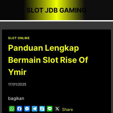
Skip
SLOT JDB GAMING
to
content
SLOT ONLINE
Panduan Lengkap
Bermain Slot Rise Of
Ymir
By
17/01/2025
adminsigurdur
bagikan
W
F
M
T
S
L
X
Share