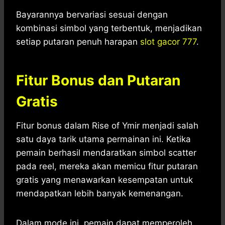
Bayarannya bervariasi sesuai dengan
kombinasi simbol yang terbentuk, menjadikan
setiap putaran penuh harapan
slot gacor 777
.
Fitur Bonus dan Putaran
Gratis
Fitur bonus dalam Rise of Ymir menjadi salah
satu daya tarik utama permainan ini. Ketika
pemain berhasil mendaratkan simbol scatter
pada reel, mereka akan memicu fitur putaran
gratis yang menawarkan kesempatan untuk
mendapatkan lebih banyak kemenangan.
Dalam mode ini, pemain dapat memperoleh