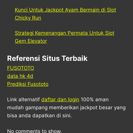
Kunci Untuk Jackpot Ayam Bermain di Slot
Chicky Run
Strategi Kemenangan Permata Untuk Slot
Gem Elevator
Referensi Situs Terbaik
FUSOTOTO
data hk 4d
Prediksi Fusototo
Link alternatif
daftar dan login
100% aman
mudah gampang memberikan jackpot besar yang
bisa anda dapatkan di sini.
No comments to show.