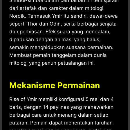
Simbol-simbol dalam permainan ini terinspirasi
dari artefak dan karakter dalam mitologi
Nordik. Termasuk Ymir itu sendiri, dewa-dewa
seperti Thor dan Odin, serta berbagai senjata
dan perhiasan. Efek suara yang mendalam,
dipadukan dengan animasi yang halus,
semakin menghidupkan suasana permainan.
Membuat pemain tenggelam dalam dunia
mitologi yang penuh petualangan ini.
Mekanisme Permainan
Rise of Ymir memiliki konfigurasi 5 reel dan 4
baris, dengan 14 paylines yang menawarkan
berbagai cara untuk menang dalam setiap
putaran. Pemain dapat menentukan taruhan