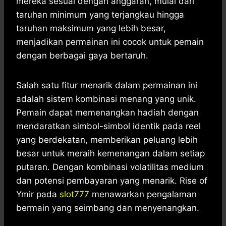
mereka sesuai dengan anggaran, mulai dari
taruhan minimum yang terjangkau hingga
taruhan maksimum yang lebih besar,
menjadikan permainan ini cocok untuk pemain
dengan berbagai gaya bertaruh.
Salah satu fitur menarik dalam permainan ini
adalah sistem kombinasi menang yang unik.
Pemain dapat memenangkan hadiah dengan
mendaratkan simbol-simbol identik pada reel
yang berdekatan, memberikan peluang lebih
besar untuk meraih kemenangan dalam setiap
putaran. Dengan kombinasi volatilitas medium
dan potensi pembayaran yang menarik. Rise of
Ymir pada
slot777
menawarkan pengalaman
bermain yang seimbang dan menyenangkan.