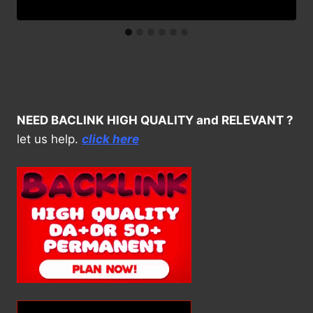
NEED BACLINK HIGH QUALITY and RELEVANT ?
let us help.
click here