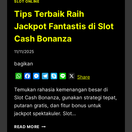
SLOT ONLINE
Tips Terbaik Raih
Jackpot Fantastis di Slot
Cash Bonanza
11/11/2025
bagikan
WhatsApp
Facebook
Messenger
Telegram
Skype
Line
X
Share
Temukan rahasia kemenangan besar di
Slot Cash Bonanza, gunakan strategi tepat,
putaran gratis, dan fitur bonus untuk
jackpot spektakuler. Slot…
TIPS
READ MORE
TERBAIK