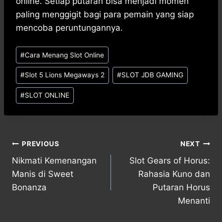
online. Setiap putaran bisa menjadi momen
paling menggigit bagi para pemain yang siap
mencoba peruntungannya.
Post
#
Cara Menang Slot Online
Tags:
#
Slot 5 Lions Megaways 2
#
SLOT JDB GAMING
#
SLOT ONLINE
Post
PREVIOUS
NEXT
Nikmati Kemenangan
Slot Gears of Horus:
navigation
Manis di Sweet
Rahasia Kuno dan
Bonanza
Putaran Horus
Menanti