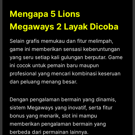
Mengapa 5 Lions
Megaways 2 Layak Dicoba
Selain grafis memukau dan fitur melimpah,
game ini memberikan sensasi keberuntungan
yang seru setiap kali gulungan berputar. Game
ini cocok untuk pemain baru maupun
profesional yang mencari kombinasi keseruan
dan peluang menang besar.
Dengan pengalaman bermain yang dinamis,
sistem Megaways yang inovatif, serta fitur
bonus yang menarik, slot ini mampu
memberikan pengalaman bermain yang
berbeda dari permainan lainnya.