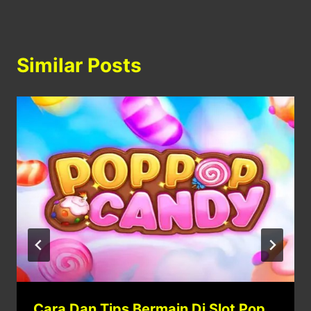
Similar Posts
Cara Dan Tips Bermain Di Slot Pop