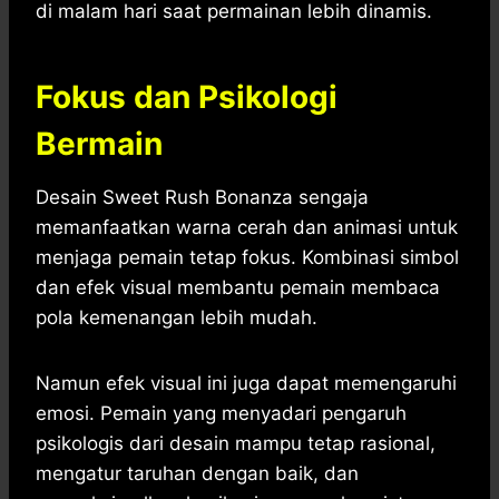
di malam hari saat permainan lebih dinamis.
Fokus dan Psikologi
Bermain
Desain Sweet Rush Bonanza sengaja
memanfaatkan warna cerah dan animasi untuk
menjaga pemain tetap fokus. Kombinasi simbol
dan efek visual membantu pemain membaca
pola kemenangan lebih mudah.
Namun efek visual ini juga dapat memengaruhi
emosi. Pemain yang menyadari pengaruh
psikologis dari desain mampu tetap rasional,
mengatur taruhan dengan baik, dan