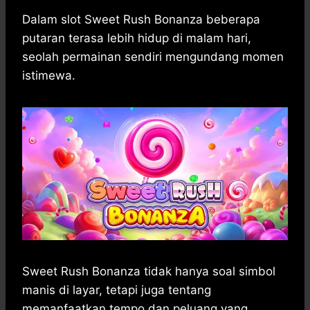
h
a
e
e
k
i
a
c
s
l
y
n
Dalam slot Sweet Rush Bonanza beberapa
t
e
s
e
p
e
putaran terasa lebih hidup di malam hari,
s
b
e
g
e
seolah permainan sendiri mengundang momen
A
o
n
r
istimewa.
p
o
g
a
p
k
e
m
r
Sweet Rush Bonanza tidak hanya soal simbol
manis di layar, tetapi juga tentang
memanfaatkan tempo dan peluang yang