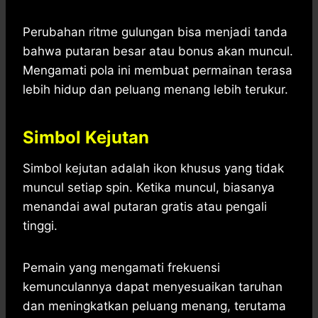
Perubahan ritme gulungan bisa menjadi tanda
bahwa putaran besar atau bonus akan muncul.
Mengamati pola ini membuat permainan terasa
lebih hidup dan peluang menang lebih terukur.
Simbol Kejutan
Simbol kejutan adalah ikon khusus yang tidak
muncul setiap spin. Ketika muncul, biasanya
menandai awal putaran gratis atau pengali
tinggi.
Pemain yang mengamati frekuensi
kemunculannya dapat menyesuaikan taruhan
dan meningkatkan peluang menang, terutama