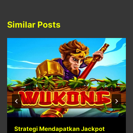
Similar Posts
Strategi Mendapatkan Jackpot