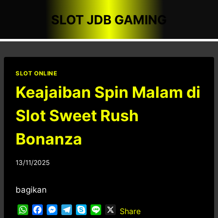
Skip
SLOT JDB GAMING
to
content
SLOT ONLINE
Keajaiban Spin Malam di
Slot Sweet Rush
Bonanza
By
13/11/2025
adminsigurdur
bagikan
W
F
M
T
S
L
X
Share