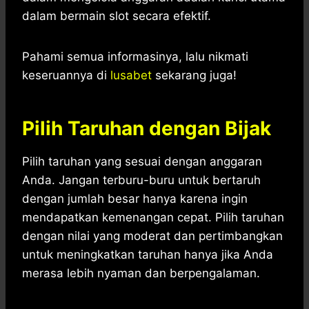
dalam bermain slot secara efektif.
Pahami semua informasinya, lalu nikmati
keseruannya di
lusabet
sekarang juga!
Pilih Taruhan dengan Bijak
Pilih taruhan yang sesuai dengan anggaran
Anda. Jangan terburu-buru untuk bertaruh
dengan jumlah besar hanya karena ingin
mendapatkan kemenangan cepat. Pilih taruhan
dengan nilai yang moderat dan pertimbangkan
untuk meningkatkan taruhan hanya jika Anda
merasa lebih nyaman dan berpengalaman.