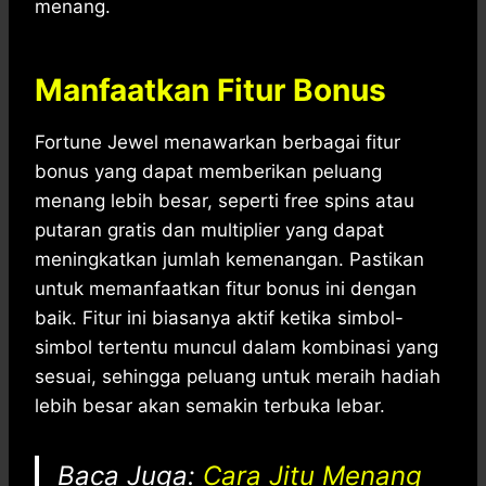
menang.
Manfaatkan Fitur Bonus
Fortune Jewel menawarkan berbagai fitur
bonus yang dapat memberikan peluang
menang lebih besar, seperti free spins atau
putaran gratis dan multiplier yang dapat
meningkatkan jumlah kemenangan. Pastikan
untuk memanfaatkan fitur bonus ini dengan
baik. Fitur ini biasanya aktif ketika simbol-
simbol tertentu muncul dalam kombinasi yang
sesuai, sehingga peluang untuk meraih hadiah
lebih besar akan semakin terbuka lebar.
Baca Juga:
Cara Jitu Menang