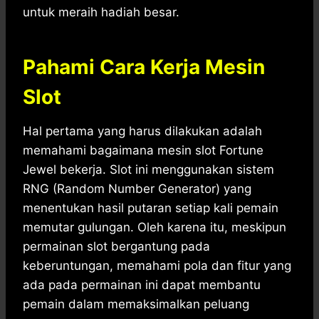
untuk meraih hadiah besar.
Pahami Cara Kerja Mesin
Slot
Hal pertama yang harus dilakukan adalah
memahami bagaimana mesin slot Fortune
Jewel bekerja. Slot ini menggunakan sistem
RNG (Random Number Generator) yang
menentukan hasil putaran setiap kali pemain
memutar gulungan. Oleh karena itu, meskipun
permainan slot bergantung pada
keberuntungan, memahami pola dan fitur yang
ada pada permainan ini dapat membantu
pemain dalam memaksimalkan peluang