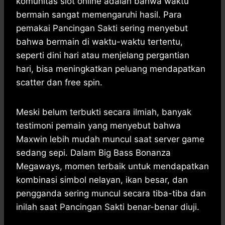
komunitas slot online adalah bahwa waktu
bermain sangat memengaruhi hasil. Para
pemakai Pancingan Sakti sering menyebut
bahwa bermain di waktu-waktu tertentu,
seperti dini hari atau menjelang pergantian
hari, bisa meningkatkan peluang mendapatkan
scatter dan free spin.
Meski belum terbukti secara ilmiah, banyak
testimoni pemain yang menyebut bahwa
Maxwin lebih mudah muncul saat server game
sedang sepi. Dalam Big Bass Bonanza
Megaways, momen terbaik untuk mendapatkan
kombinasi simbol nelayan, ikan besar, dan
pengganda sering muncul secara tiba-tiba dan
inilah saat Pancingan Sakti benar-benar diuji.