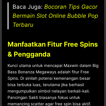
Baca Juga:
Bocoran Tips Gacor
Bermain Slot Online Bubble Pop
Terbaru
Manfaatkan Fitur Free Spins
& Pengganda
Kunci utama untuk mencapai Maxwin dalam Big
Bass Bonanza Megaways adalah fitur Free
Spins. Di sinilah potensi kemenangan besar
bisa terbuka luas, terutama jika berhasil
mengumpulkan simbol nelayan berkali-kali.
Pancingan Sakti biasanya fokus untuk
memancing scatter agar free spin bisa aktif.