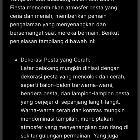
Fiesta mencerminkan atmosfer pesta yang
ceria dan meriah, memberikan pemain
pengalaman yang menyenangkan dan
bersemangat saat mereka bermain. Berikut
penjelasan tampilang dibawah ini:
Dekorasi Pesta yang Cerah:
Latar belakang mungkin dihiasi dengan
dekorasi pesta yang mencolok dan cerah,
seperti balon-balon berwarna-warni,
bendera pesta, dan lampion-lampion pesta
yang berjejer di sepanjang langit-langit.
Warna-warna cerah dan kontras mungkin
mendominasi tampilan, menciptakan
atmosfer yang menyenangkan dan riang di
sekitar gulungan permainan. Yang juga