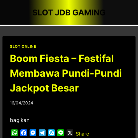
Skip
SLOT JDB GAMING
to
content
SLOT ONLINE
Boom Fiesta – Festifal
Membawa Pundi-Pundi
Jackpot Besar
By
16/04/2024
adminsigurdur
bagikan
W
F
M
T
S
L
X
Share