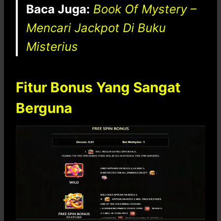
Baca Juga:
Book Of Mystery –
Mencari Jackpot Di Buku
Misterius
Fitur Bonus Yang Sangat
Berguna