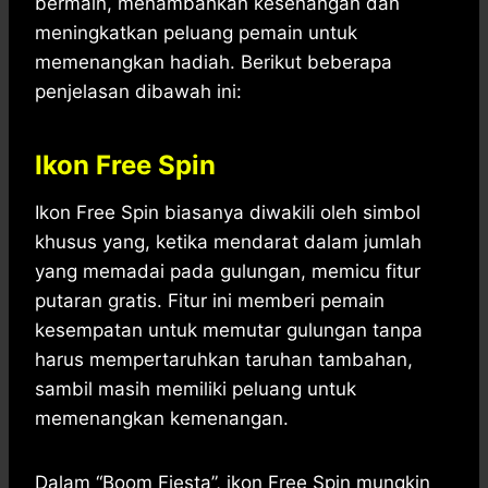
bermain, menambahkan kesenangan dan
meningkatkan peluang pemain untuk
memenangkan hadiah. Berikut beberapa
penjelasan dibawah ini:
Ikon Free Spin
Ikon Free Spin biasanya diwakili oleh simbol
khusus yang, ketika mendarat dalam jumlah
yang memadai pada gulungan, memicu fitur
putaran gratis. Fitur ini memberi pemain
kesempatan untuk memutar gulungan tanpa
harus mempertaruhkan taruhan tambahan,
sambil masih memiliki peluang untuk
memenangkan kemenangan.
Dalam “Boom Fiesta”, ikon Free Spin mungkin