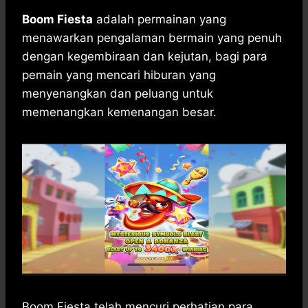
h
a
e
e
k
i
a
c
s
l
y
n
Boom Fiesta
adalah permainan yang
t
e
s
e
p
e
menawarkan pengalaman bermain yang penuh
s
b
e
g
e
dengan kegembiraan dan kejutan, bagi para
A
o
n
r
pemain yang mencari hiburan yang
p
o
g
a
menyenangkan dan peluang untuk
p
k
e
m
r
memenangkan kemenangan besar.
Boom Fiesta telah mencuri perhatian para