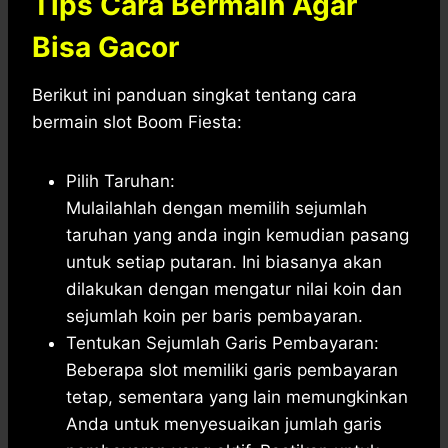
Tips Cara Bermain Agar
Bisa Gacor
Berikut ini panduan singkat tentang cara
bermain slot Boom Fiesta:
Pilih Taruhan:
Mulailahlah dengan memilih sejumlah
taruhan yang anda ingin kemudian pasang
untuk setiap putaran. Ini biasanya akan
dilakukan dengan mengatur nilai koin dan
sejumlah koin per baris pembayaran.
Tentukan Sejumlah Garis Pembayaran:
Beberapa slot memiliki garis pembayaran
tetap, sementara yang lain memungkinkan
Anda untuk menyesuaikan jumlah garis