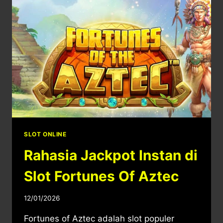
FORTUNE
HIT’N
ROLL
SLOT ONLINE
Rahasia Jackpot Instan di
Slot Fortunes Of Aztec
12/01/2026
Fortunes of Aztec adalah slot populer