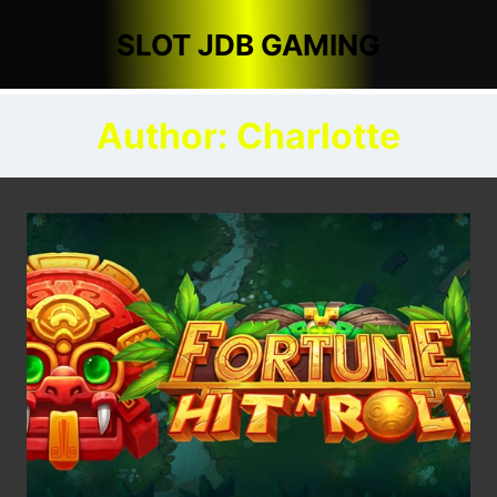
Skip
SLOT JDB GAMING
to
content
Author: Charlotte